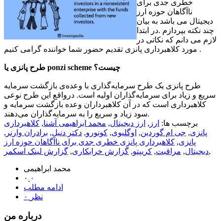
خطری جدی برای
ناآگاهان حوزه ارز
دیجیتال می باشد به بیان
چند نکته بپردازم .در ابتدا
لازم می دانم که نکاتی در
مورد کلاهبرداری پانزی تقدیم حضور شما خواننده گرامی کنیم .
طرح پانزی یا ponzi scheme چیست؟
طرح پانزی یک طرح سرمایه‌گذاری با وعده‌ی بازگشت سرمایه
سریع و زیاد برای سرمایه‌گذاران اولیه است. درواقع این طرح نوعی
کلاهبرداری است که در آن کلاهبرداران وعده بازگشت سرمایه و
سود زیاد و سریع را به سرمایه‌گذاران می‌دهند.
برچسب ها:
ارز
,
ارز دیجیتال
,
محمد ابراهیمی آشنا
,
کلاهبرداری
پانزی
,
جی ام گوردین
,
اوگلیوی
,
کونورو
,
دکتر دنیل
,
برادران وارنر
,
پانزی
,
کلاهبرداری پانزی خطری جدی برای ناآگاهان حوزه ارز
,
دیجیتال
,
مراقبت
,
کریپتو
,
گزارش خرابکاری
,
گزارش لینک اسکمر
محمد ابراهیمی
۰
۰
ادامه مطلب
۰ نظر
درباره من