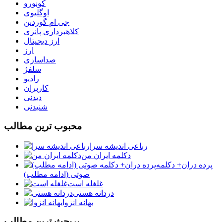
کونورو
اوگلیوی
جی ام گوردین
کلاهبرداری پانزی
ارز دیجیتال
ارز
صداسازی
سلفژ
رادیو
کاربران
دیدنی
شنیدنی
محبوب ترين مطالب
رباعی اندیشه سرا
دکلمه ایران من
پرده دران+ دکلمه
صوتی (ادامه مطلب)
غلغله است
دردانه هستی
بهانه انزوا
پربحث ترين مطالب