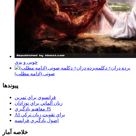
خوبی و بدی
پرده دران+ دکلمه
صوتی (ادامه مطلب)
پيوندها
فرانسوي براي تمرين
زبان آلماني براي نوزادان
مفاهيم يادگيري JS
AI براي تقويت زبان تركي
اصول يادگيري فرانسه
خلاصه آمار