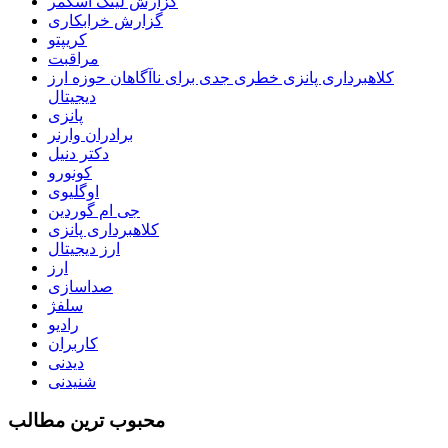
گزارش لینک اسکمر
گزارش خرابکاری
کریپتو
مراقبت
کلاهبرداری پانزی خطری جدی برای ناآگاهان حوزه ارز
دیجیتال
پانزی
برادران وارنر
دکتر دنیل
کونورو
اوگلیوی
جی ام گوردین
کلاهبرداری پانزی
ارز دیجیتال
ارز
صداسازی
سلفژ
رادیو
کاربران
دیدنی
شنیدنی
محبوب ترين مطالب