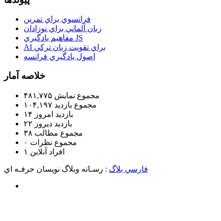
فرانسوي براي تمرين
زبان آلماني براي نوزادان
مفاهيم يادگيري JS
AI براي تقويت زبان تركي
اصول يادگيري فرانسه
خلاصه آمار
مجموع نمایش‌
۴۸۱,۷۷۵
مجموع بازدید
۱۰۴,۱۹۷
بازدید امروز
۱۴
بازدید دیروز
۲۲
مجموع مطالب
۳۸
مجموع نظرات
۰
افراد آنلاین
۱
فارسي بلاگ
: رسـانه وبلاگ نويسان حرفـه اي