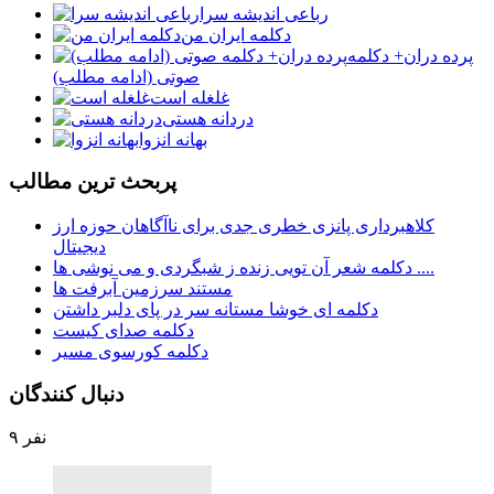
رباعی اندیشه سرا
دکلمه ایران من
پرده دران+ دکلمه
صوتی (ادامه مطلب)
غلغله است
دردانه هستی
بهانه انزوا
پربحث ترين مطالب
کلاهبرداری پانزی خطری جدی برای ناآگاهان حوزه ارز
دیجیتال
دکلمه شعر آن تویی زنده ز شبگردی و می نوشی ها ....
مستند سرزمین آبرفت ها
دکلمه ای خوشا مستانه سر در پای دلبر داشتن
دکلمه صدای کیست
دکلمه کورسوی مسیر
دنبال كنندگان
۹ نفر