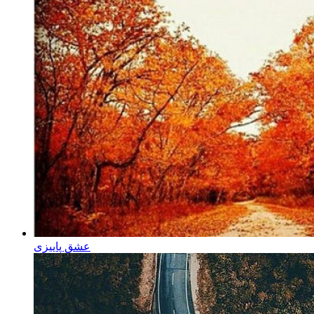
عشق پاییزی