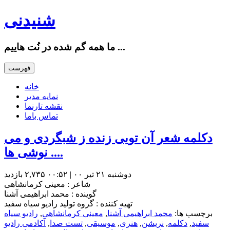
شنیدنی
ما همه گم شده در نُت هاییم ...
فهرست
خانه
نمایه مدیر
نقشه تارنما
تماس باما
دکلمه شعر آن تویی زنده ز شبگردی و می
نوشی ها ....
دوشنبه ۲۱ تیر ۰۰ | ۰۰:۵۲
۲,۷۳۵ بازديد
شاعر : معینی کرمانشاهی
گوینده : محمد ابراهیمی آشنا
تهیه کننده : گروه تولید رادیو سیاه سفید
برچسب ها:
محمد ابراهیمی آشنا
,
معینی کرمانشاهی
,
رادیو سیاه
سفید
,
دکلمه
,
نریشن
,
هنری
,
موسیقی
,
تست صدا
,
آکادمی رادیو