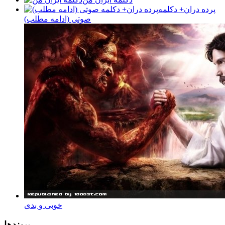
پرده دران+ دکلمه
صوتی (ادامه مطلب)
خوبی و بدی
پيوندها