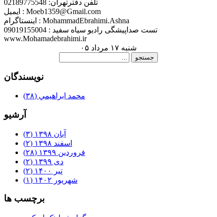
تلفن دفترتهران: 02189775548
ایمیل : Moeb1359@Gmail.com
اینستاگرام : MohammadEbrahimi.Ashna
تست صداپیشگی رادیو سیاه سفید : 09019155004
www.Mohamadebrahimi.ir
شنبه ۱۷ مرداد ۰۵
نويسندگان
محمد ابراهيمي
(۳۸)
آرشيو
آبان ۱۳۹۸
(۳)
اسفند ۱۳۹۸
(۲)
فروردین ۱۳۹۹
(۲۸)
دی ۱۳۹۹
(۲)
تیر ۱۴۰۰
(۲)
شهریور ۱۴۰۲
(۱)
برچسب ها