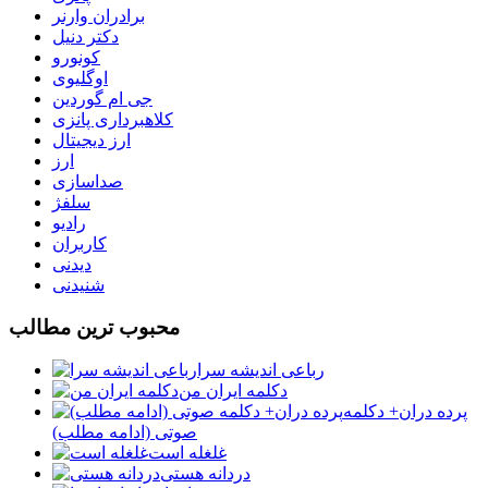
برادران وارنر
دکتر دنیل
کونورو
اوگلیوی
جی ام گوردین
کلاهبرداری پانزی
ارز دیجیتال
ارز
صداسازی
سلفژ
رادیو
کاربران
دیدنی
شنیدنی
محبوب ترين مطالب
رباعی اندیشه سرا
دکلمه ایران من
پرده دران+ دکلمه
صوتی (ادامه مطلب)
غلغله است
دردانه هستی