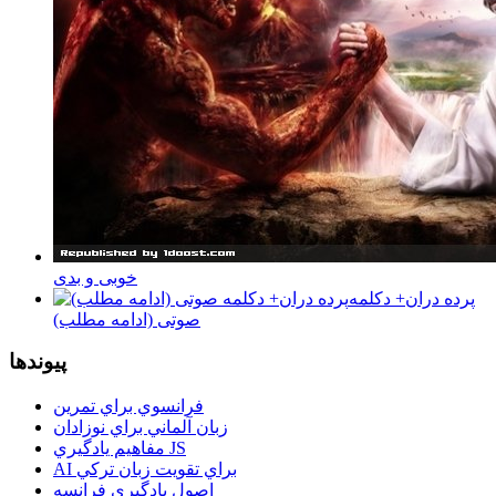
خوبی و بدی
پرده دران+ دکلمه
صوتی (ادامه مطلب)
پيوندها
فرانسوي براي تمرين
زبان آلماني براي نوزادان
مفاهيم يادگيري JS
AI براي تقويت زبان تركي
اصول يادگيري فرانسه