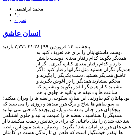
محمد ابراهیمی
۱
۰
۰ نظر
انسان عاشق
پنجشنبه ۱۴ فروردین ۹۹ | ۲۱:۳۸
۲,۷۷۱ بازديد
دوست داشتنهایتان را برای هم تعریف کنید به
همدیگر بگویید کدام رفتار معنای دوست داشتن
دارد و کدام رفتار معنای کناره گیری . اگر از
همدیگر نگران هستید مثل نگرانها رفتار کنید ؛ اگر
عاشقِ همدیگر هستید، دست یکدیگر را بگیرید و
محکم بفشارید همدیگر را در آغوش بگیرید و
بنشینید کنار همدیگر آنقدر بگویید و بشنوید که
ساعت ها و دقیقه ها و ثانیه ها جلوی با هم
بودنهایتان کم بیاورند . این میان، سکوت، رابطه ها را ویران میکند ؛
به سو تفاهم ها شاخ و برگ هرز میدهد و روزی را می بینید که
پیچکهای هرز چنان به دست و پایتان پیچیده که حتی نمی توانید
همدیگر را بشناسید . لحظه ها را غنیمت بدانید و جلوی اشتباهی
شناخته شدن را مثل باغبانی که برای درختانش زحمت میکشد تا از
علف های هرز در امان باشد ؛ بگیرید . مطمئن باشید میوه این رابطه
ها اینقدر خوشگوار است که طعم آن تا زندگی هست در کامتان