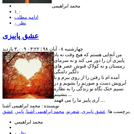
محمد ابراهیمی
۱
۰
ادامه مطلب
۰ نظر
عشق پاییزی
چهارشنبه ۰۸ آبان ۹۸ | ۰۳:۲۲
۳,۰۰۹ بازديد
من آنجایی هستم که هیچ وقت نه باد
پاییزی آن را دور می کند و نه سرمای
زمستان و نه کولاکِ قنوشِ عصر های
دلگیر دلتنگی
آمده ام تا رفتن را از روی ببرم و با
آبرویش دست و صورتم را بشویم و در
نسیم خنک نگاه تو زندگی را به نظاره
بنشینم ...
آری پاییز ما را می فهمد ....
نویسنده : محمد ابراهیمی آشنا
,
برچسب ها:
عشق پاییزی
,
شعرنو
,
محمد ابراهیمی آشنا
,
پاییز
,
عشق
محمد ابراهيمي
۰ نظر