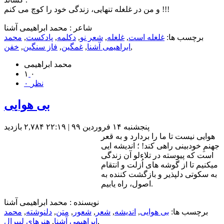
و من در غلغله تنهایی، زندگی خود را کوچ می کنم !!!
شاعر : محمد ابراهیمی آشنا
برچسب ها:
غلغله است
,
غلغله
,
شعر نو
,
دکلمه
,
پادکست
,
محمد
,
ابراهیمی آشنا
,
غمگین
,
فاز سنگین
,
خفن
محمد ابراهیمی
۱
۰
۰ نظر
بی هوایی
پنجشنبه ۱۴ فروردین ۹۹ | ۲۲:۱۹
۲,۷۸۴ بازديد
هوایی نیست تا ما را بردارد و به قعر
جهنمِ خودبینی راهی کند! ؛ اندیشه ایی
است که پیوسته در تلاءلو آن زندگی
میکنیم تا از گوشه های اُزلت و انتقام
به سکوتی دلپذیر و بازگشت کننده به
اصول، راه یابیم.
نویسنده : محمد ابراهیمی آشنا
برچسب ها:
بی هوایی
,
اندیشه
,
شعر
,
شعور
,
متن
,
دلنوشته
,
محمد
,
ابراهیمی آشنا
,
هنرهای لیبرال