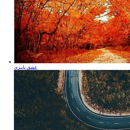
عشق پاییزی