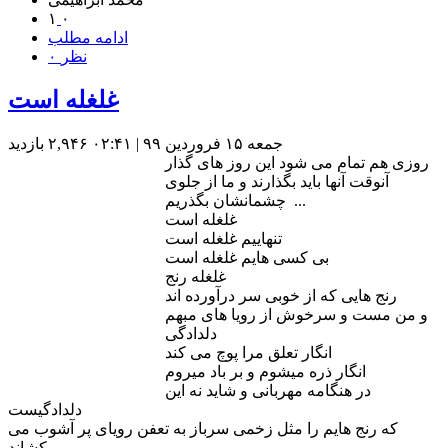
۱
۰
ادامه مطلب
۰ نظر
غلغله است
جمعه ۱۵ فروردین ۹۹ | ۰۲:۴۱
۲,۹۴۶ بازديد
روزی هم تمام می شود این روز های گذار
آنوقت آنها باید بگذارند و ما از جلوی
چشمانشان بگذریم ...
غلغله است
تنهاییم غلغله است
بی کسی هایم غلغله است
غلغله رنج
رنج هایی که از خوبی سر درآورده اند
و من مست و سرخوش از رویا های مبهم
دلدادگی
انگار تعلق مرا پوچ می کند
انگار ذره میشوم و بر باد میروم
در هنگامه مهربانی و شاید نه این
دلدادگیست
که رنج هایم را مثل زخمی سرباز به تعفن رویای پر آشوب می
کشاند .