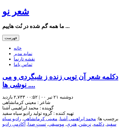
شعر نو
ما همه گم شده در نُت هاییم ...
فهرست
خانه
نمایه مدیر
نقشه تارنما
تماس باما
دکلمه شعر آن تویی زنده ز شبگردی و می
نوشی ها ....
دوشنبه ۲۱ تیر ۰۰ | ۰۰:۵۲
۲,۷۳۳ بازديد
شاعر : معینی کرمانشاهی
گوینده : محمد ابراهیمی آشنا
تهیه کننده : گروه تولید رادیو سیاه سفید
برچسب ها:
محمد ابراهیمی آشنا
,
معینی کرمانشاهی
,
رادیو سیاه
سفید
,
دکلمه
,
نریشن
,
هنری
,
موسیقی
,
تست صدا
,
آکادمی رادیو