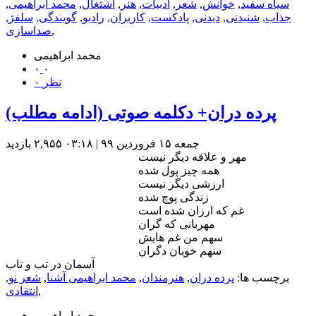
سیاه سفید
,
خوانش
,
شعر
,
ادبیات
,
هنر
,
اشتغال
,
محمد ابراهیمی
,
جذاب
,
شنیدنی
,
دیدنی
,
پادکست
,
کاربران
,
رادیو
,
گویندگی
,
سلفژ
,
,
صداسازی
محمد ابراهیمی
۰
۰
۰ نظر
پرده دران+ دکلمه صوتی (ادامه مطلب)
جمعه ۱۵ فروردین ۹۹ | ۰۳:۱۸
۲,۹۵۵ بازديد
مهر و علاقه دیگر نیست
همه چیز پول شده
ارزشی دیگر نیست
زندگی پوچ شده
غم که ارزان شده است
مهربانی که گران
سهم من غم هایش
سهم خوبان دگران
آسمان در تب و تاب
برچسب ها:
پرده دران
,
هنرمندان
,
محمد ابراهیمی آشنا
,
شعر نو
,
,
انتقادی
محمد ابراهیمی